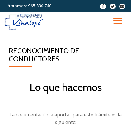
Llámamos:
965 390 740
fa-
fa-
fa-
facebook
twitter
envel
Saltar
contenido
CA
NA
RECONOCIMIENTO DE
CONDUCTORES
Lo que hacemos
La documentación a aportar para este trámite es la
siguiente: