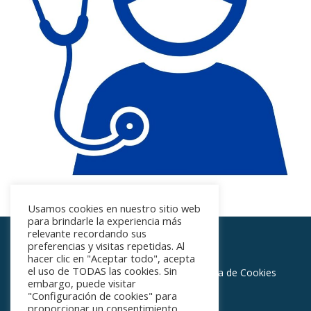
Usamos cookies en nuestro sitio web
para brindarle la experiencia más
relevante recordando sus
preferencias y visitas repetidas. Al
Centro Médico Vinalopó
hacer clic en "Aceptar todo", acepta
Menú
el uso de TODAS las cookies. Sin
Home
Política de privacidad
Política de Cookies
embargo, puede visitar
secundario
"Configuración de cookies" para
Aviso Legal
proporcionar un consentimiento