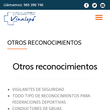
Llámamos:
965 390 740
fa-
fa-
fa-
facebook
twitter
envel
Saltar
contenido
CA
NA
OTROS RECONOCIMIENTOS
Otros reconocimientos
VIGILANTES DE SEGURIDAD
TODO TIPO DE RECONOCIMIENTOS PARA
FEDERACIONES DEPORTIVAS
CONDUCTORES DE GRUAS