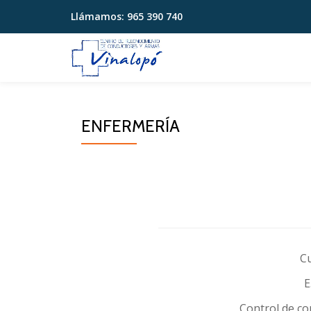
Llámamos:
965 390 740
Saltar
contenido
ENFERMERÍA
C
E
Control de co