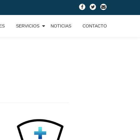
fa-
fa-
fa-
facebook
twitter
envelope
ES
SERVICIOS
NOTICIAS
CONTACTO