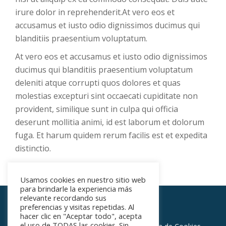
irure dolor in reprehenderit.At vero eos et
accusamus et iusto odio dignissimos ducimus qui
blanditiis praesentium voluptatum.
At vero eos et accusamus et iusto odio dignissimos
ducimus qui blanditiis praesentium voluptatum
deleniti atque corrupti quos dolores et quas
molestias excepturi sint occaecati cupiditate non
provident, similique sunt in culpa qui officia
deserunt mollitia animi, id est laborum et dolorum
fuga. Et harum quidem rerum facilis est et expedita
distinctio.
Usamos cookies en nuestro sitio web
para brindarle la experiencia más
relevante recordando sus
preferencias y visitas repetidas. Al
Centro Médico Vinalopó
hacer clic en "Aceptar todo", acepta
Menú
el uso de TODAS las cookies. Sin