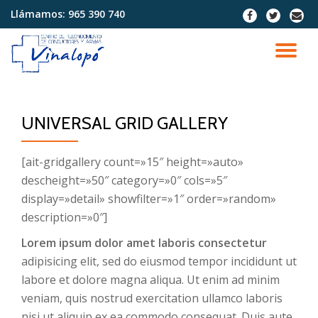
Llámamos:
965 390 740
fa-
fa-
fa-
facebook
twitter
envel
Saltar
contenido
CA
NA
UNIVERSAL GRID GALLERY
[ait-gridgallery count=»15″ height=»auto»
descheight=»50″ category=»0″ cols=»5″
display=»detail» showfilter=»1″ order=»random»
description=»0″]
Lorem ipsum dolor amet laboris consectetur
adipisicing elit, sed do eiusmod tempor incididunt ut
labore et dolore magna aliqua. Ut enim ad minim
veniam, quis nostrud exercitation ullamco laboris
nisi ut aliquip ex ea commodo consequat. Duis aute