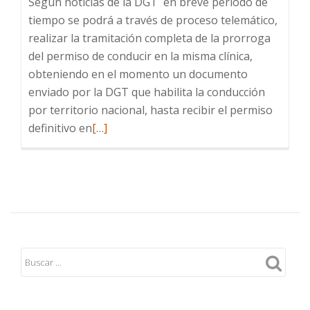
Según noticias de la DGT en breve periodo de
tiempo se podrá a través de proceso telemático,
realizar la tramitación completa de la prorroga
del permiso de conducir en la misma clínica,
obteniendo en el momento un documento
enviado por la DGT que habilita la conducción
por territorio nacional, hasta recibir el permiso
Leer
definitivo en
[…]
más
sobre
La
DGT
anuncia
la
futura
tramitación
telemática