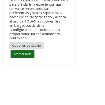
Usamos cookies en nuestro sitio web
para brindarle la experiencia más
relevante recordando sus
preferencias y visitas repetidas. Al
hacer clic en "Aceptar todo", acepta
el uso de TODAS las cookies. Sin
embargo, puede visitar
"Configuración de cookies" para
proporcionar un consentimiento
controlado..
Opciones de Cookie
Aceptar todo
Centro Médico Vinalopó
Menú
Home
Política de privacidad
Política de Cookies