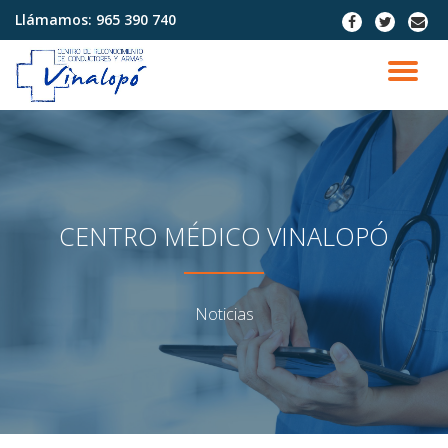
Llámamos:
965 390 740
fa-
fa-
fa-
facebook
twitter
envel
Saltar
contenido
CA
NA
CENTRO MÉDICO VINALOPÓ
Noticias