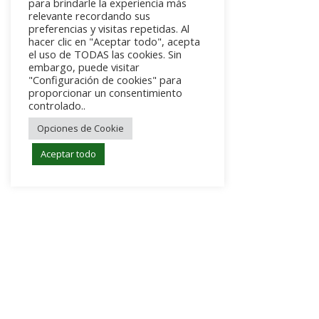
para brindarle la experiencia más
relevante recordando sus
preferencias y visitas repetidas. Al
hacer clic en "Aceptar todo", acepta
el uso de TODAS las cookies. Sin
embargo, puede visitar
"Configuración de cookies" para
proporcionar un consentimiento
controlado..
Opciones de Cookie
Aceptar todo
Centro Médico Vinalopó
Menú
Home
Política de privacidad
Política de Cookies
secundario
Aviso Legal