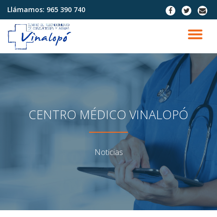
Llámamos:
965 390 740
fa-
fa-
fa-
facebook
twitter
envel
Saltar
contenido
CA
NA
CENTRO MÉDICO VINALOPÓ
Noticias