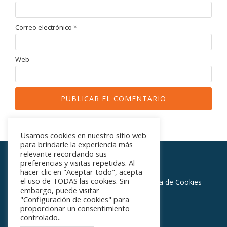
Correo electrónico
*
Web
Usamos cookies en nuestro sitio web
para brindarle la experiencia más
relevante recordando sus
preferencias y visitas repetidas. Al
Centro Médico Vinalopó
hacer clic en "Aceptar todo", acepta
Menú
el uso de TODAS las cookies. Sin
Home
Política de privacidad
Política de Cookies
embargo, puede visitar
secundario
"Configuración de cookies" para
Aviso Legal
proporcionar un consentimiento
controlado..
fa-
fa-
fa-