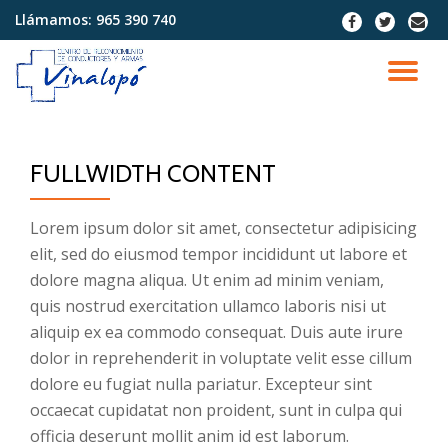
Llámamos:
965 390 740
fa-
fa-
fa-
facebook
twitter
envel
Saltar
contenido
CA
NA
FULLWIDTH CONTENT
Lorem ipsum dolor sit amet, consectetur adipisicing
elit, sed do eiusmod tempor incididunt ut labore et
dolore magna aliqua. Ut enim ad minim veniam,
quis nostrud exercitation ullamco laboris nisi ut
aliquip ex ea commodo consequat. Duis aute irure
dolor in reprehenderit in voluptate velit esse cillum
dolore eu fugiat nulla pariatur. Excepteur sint
occaecat cupidatat non proident, sunt in culpa qui
officia deserunt mollit anim id est laborum.