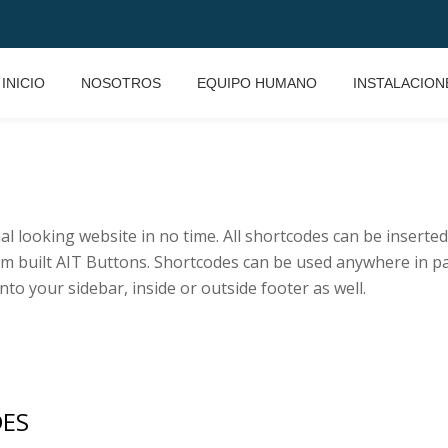
INICIO
NOSOTROS
EQUIPO HUMANO
INSTALACION
al looking website in no time. All shortcodes can be inserte
built AIT Buttons. Shortcodes can be used anywhere in pa
to your sidebar, inside or outside footer as well.
ES