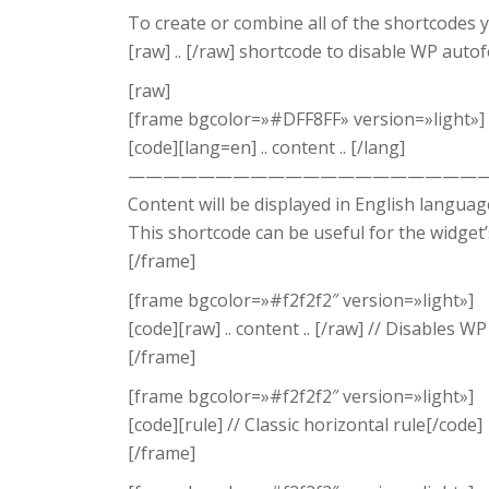
To create or combine all of the shortcodes 
[raw] .. [/raw] shortcode to disable WP auto
[raw]
[frame bgcolor=»#DFF8FF» version=»light»]
[code][lang=en] .. content .. [/lang]
—————————————————————
Content will be displayed in English languag
This shortcode can be useful for the widget’s
[/frame]
[frame bgcolor=»#f2f2f2″ version=»light»]
[code][raw] .. content .. [/raw] // Disables 
[/frame]
[frame bgcolor=»#f2f2f2″ version=»light»]
[code][rule] // Classic horizontal rule[/code]
[/frame]