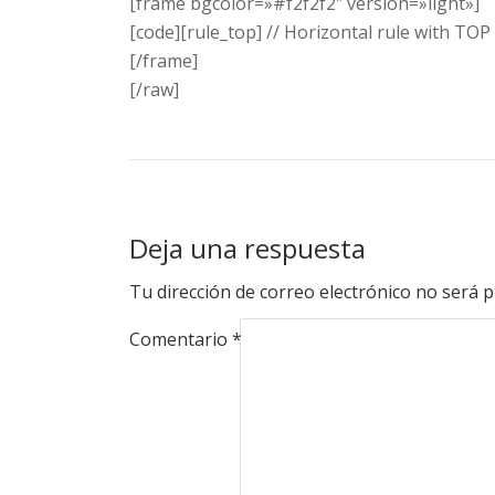
[frame bgcolor=»#f2f2f2″ version=»light»]
[code][rule_top] // Horizontal rule with TOP
[/frame]
[/raw]
Deja una respuesta
Tu dirección de correo electrónico no será p
Comentario
*