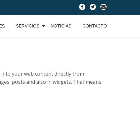
fa-
fa-
fa-
facebook
twitter
envelope
ES
SERVICIOS
NOTICIAS
CONTACTO
d into your web content directly from
ges, posts and also in widgets. That means