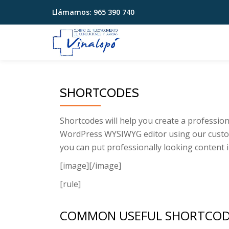
Llámamos:
965 390 740
Saltar
contenido
SHORTCODES
Shortcodes will help you create a profession
WordPress WYSIWYG editor using our custom 
you can put professionally looking content in
[image]
[/image]
[rule]
COMMON USEFUL SHORTCOD