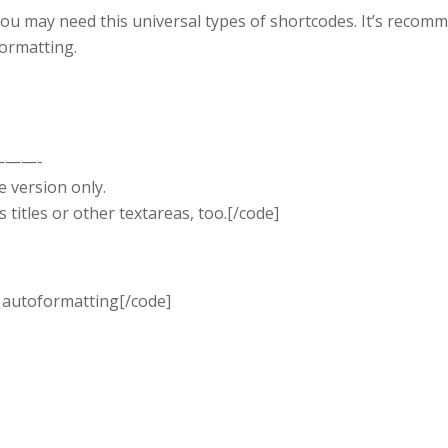
you may need this universal types of shortcodes. It’s reco
formatting.
——-
e version only.
 titles or other textareas, too.[/code]
WP autoformatting[/code]